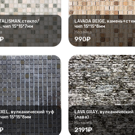
TALISMAN,стекло/
LAVADA BEIGE, камень+стек
, чип 15*15*7мм
чип 15*15*8мм
а
Мозайка
0₽
990₽
IXEL, вулканический туф
LAVA GRAY, вулканический
 чип 15*15*8мм
(лава)
а
Мозайка
₽
2191₽