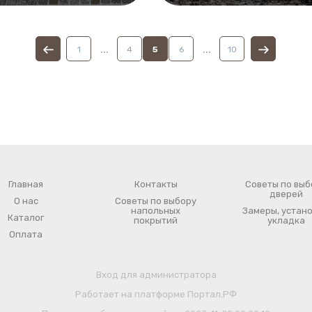
...
...
1
4
5
6
10
Главная
Контакты
Советы по выб
дверей
О нас
Советы по выбору
напольных
Замеры, устано
Каталог
покрытий
укладка
Оплата
Вход для администратора
Работает на платформе
Портал.РФ