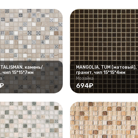
TALISMAN, камень/
MANGOLIA, TUM (матовый),
, чип 15*15*7мм
гранит, чип 15*15*4мм
а
Мозайка
0₽
694₽