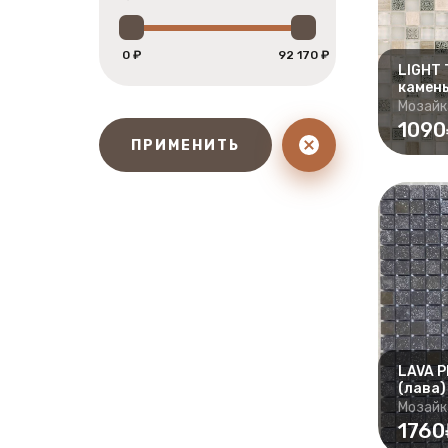
0 ₽
92 170 ₽
LIGHT 
камень
Мозайк
109
ПРИМЕНИТЬ
LAVA P
(лава)
Мозайк
1760