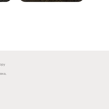
ору
вка,