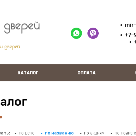
mir
+7-
КАТАЛОГ
ОПЛАТА
алог
ать:
по цене
по названию
по акциям
по новизн