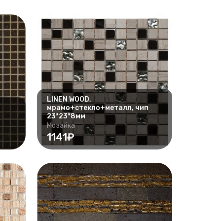
LINEN WOOD,
мрамо+стекло+металл, чип
23*23*8мм
Мозайка
1141₽