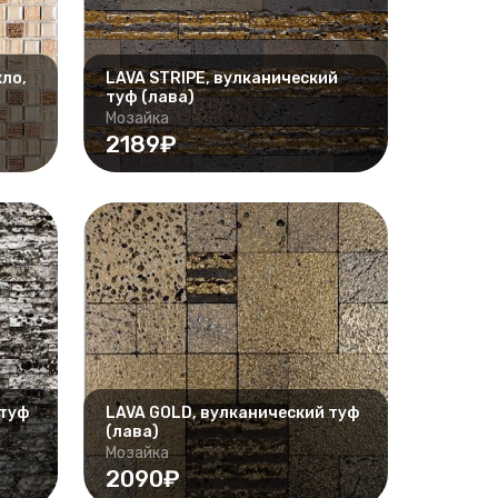
ло,
LAVA STRIPE, вулканический
туф (лава)
Мозайка
2189₽
 туф
LAVA GOLD, вулканический туф
(лава)
Мозайка
2090₽