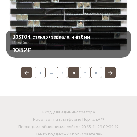
BOSTON, стекло+зеркало, чип 8мм
Мозайка
1082₽
...
1
7
8
9
10
Вход для администратора
Работает на платформе
Портал.РФ
Последние обновление сайта
: 2023-11-29 09:09:19
Центр поддержки пользователей