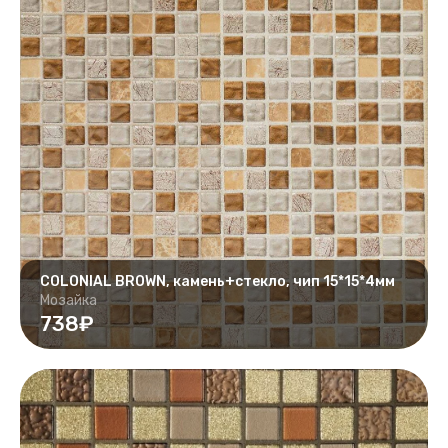
COLONIAL BROWN, камень+стекло, чип 15*15*4мм
Мозайка
738₽