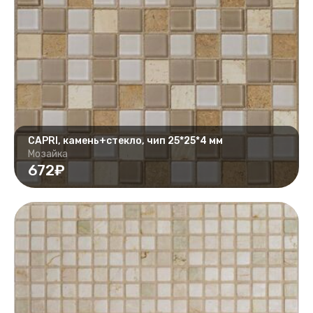
CAPRI, камень+стекло, чип 25*25*4 мм
Мозайка
672₽